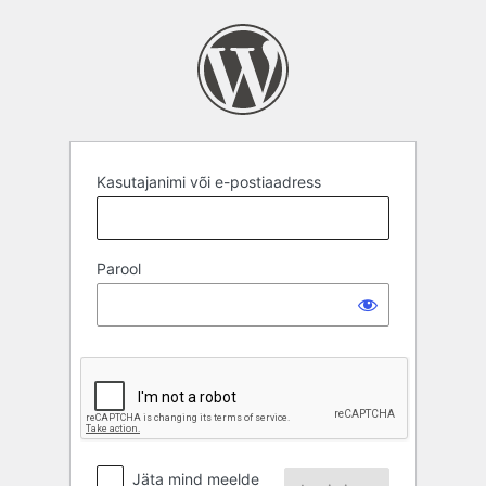
Logi
sisse
Kasutajanimi või e-postiaadress
Parool
Jäta mind meelde