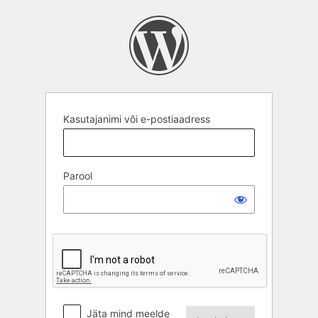
Logi
sisse
Kasutajanimi või e-postiaadress
Parool
Jäta mind meelde