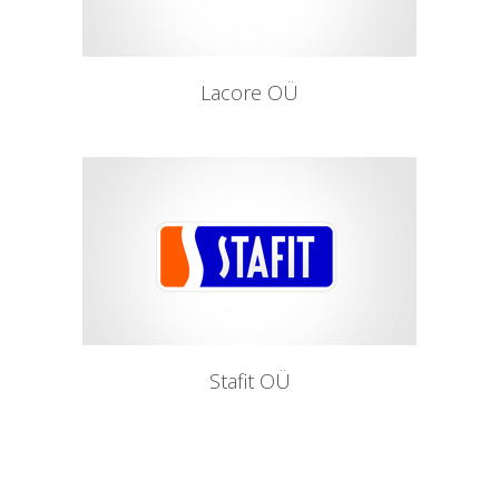
Lacore OÜ
Stafit OÜ