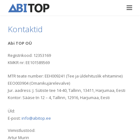
Avaleht
Kontaktid
Teenused
Abi TOP OÜ
Projektid
Viimistlustööd
Registrikood: 12353169
KMKR nr: EE101589569
Kontaktid
Teedeehitus
MTR teate number: EEH009241 (Tee ja üldehituslik ehitamine)
Vabad töökohad
EEO003904 (Omanikujärelevalve)
Jur. aadress: J. Sütiste tee 14-40, Tallinn, 13411, Harjumaa, Eesti
Blogi
Kontor: Sääse tn 12 – 4, Tallinn, 12916, Harjumaa, Eesti
Üld:
Eesti
E-post:
info@abitop.ee
English
Viimistlustööd:
Artur Murin