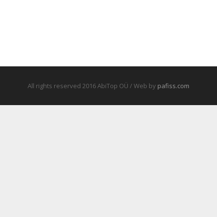
All rights reserved 2016 AbiTop OÜ / Web by
pafiss.com