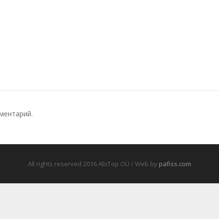
ментарий.
All rights reserved 2016 AbiTop OÜ / Web by
pafiss.com