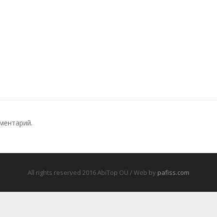
ментарий.
All rights reserved 2016 AbiTop OÜ / Web by
pafiss.com