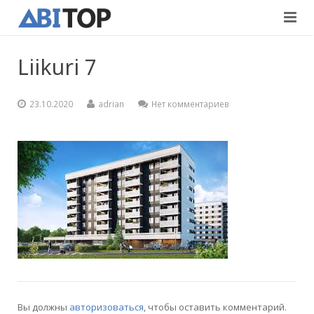
Главная
Liikuri 7
Услуги
23.10.2020
adrian
Нет комментариев
Проекты
Внутриотделочные
Контакты
Дорожно-строительные
Вакансии
Русский
Eesti
English
Вы должны
авторизоваться
, чтобы оставить комментарий.