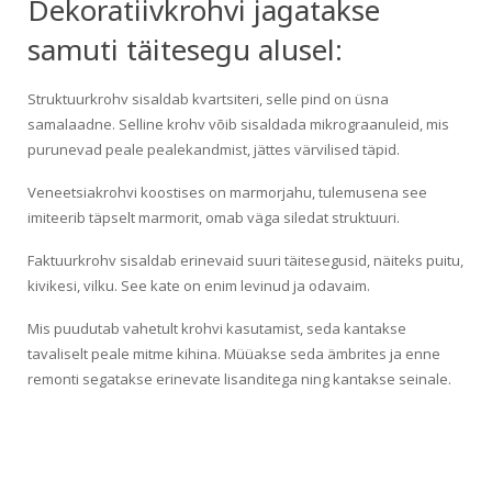
Dekoratiivkrohvi jagatakse
samuti täitesegu alusel:
Struktuurkrohv sisaldab kvartsiteri, selle pind on üsna
samalaadne. Selline krohv võib sisaldada mikrograanuleid, mis
purunevad peale pealekandmist, jättes värvilised täpid.
Veneetsiakrohvi koostises on marmorjahu, tulemusena see
imiteerib täpselt marmorit, omab väga siledat struktuuri.
Faktuurkrohv sisaldab erinevaid suuri täitesegusid, näiteks puitu,
kivikesi, vilku. See kate on enim levinud ja odavaim.
Mis puudutab vahetult krohvi kasutamist, seda kantakse
tavaliselt peale mitme kihina. Müüakse seda ämbrites ja enne
remonti segatakse erinevate lisanditega ning kantakse seinale.