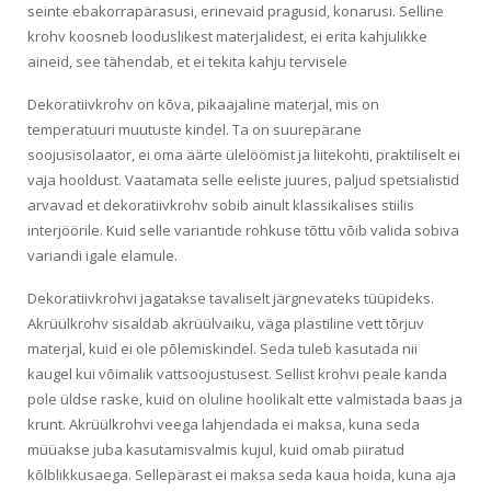
seinte ebakorrapärasusi, erinevaid pragusid, konarusi. Selline
krohv koosneb looduslikest materjalidest, ei erita kahjulikke
aineid, see tähendab, et ei tekita kahju tervisele
Dekoratiivkrohv on kõva, pikaajaline materjal, mis on
temperatuuri muutuste kindel. Ta on suurepärane
soojusisolaator, ei oma äärte ülelöömist ja liitekohti, praktiliselt ei
vaja hooldust. Vaatamata selle eeliste juures, paljud spetsialistid
arvavad et dekoratiivkrohv sobib ainult klassikalises stiilis
interjöörile. Kuid selle variantide rohkuse tõttu võib valida sobiva
variandi igale elamule.
Dekoratiivkrohvi jagatakse tavaliselt järgnevateks tüüpideks.
Akrüülkrohv sisaldab akrüülvaiku, väga plastiline vett tõrjuv
materjal, kuid ei ole põlemiskindel. Seda tuleb kasutada nii
kaugel kui võimalik vattsoojustusest. Sellist krohvi peale kanda
pole üldse raske, kuid on oluline hoolikalt ette valmistada baas ja
krunt. Akrüülkrohvi veega lahjendada ei maksa, kuna seda
müüakse juba kasutamisvalmis kujul, kuid omab piiratud
kõlblikkusaega. Sellepärast ei maksa seda kaua hoida, kuna aja