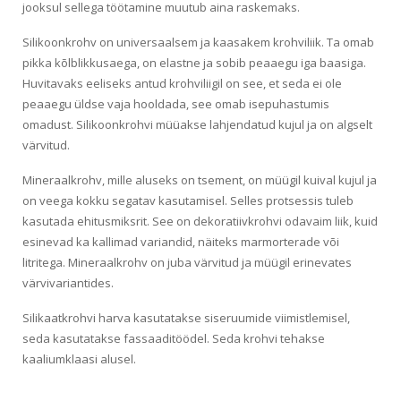
jooksul sellega töötamine muutub aina raskemaks.
Silikoonkrohv on universaalsem ja kaasakem krohviliik. Ta omab
pikka kõlblikkusaega, on elastne ja sobib peaaegu iga baasiga.
Huvitavaks eeliseks antud krohviliigil on see, et seda ei ole
peaaegu üldse vaja hooldada, see omab isepuhastumis
omadust. Silikoonkrohvi müüakse lahjendatud kujul ja on algselt
värvitud.
Mineraalkrohv, mille aluseks on tsement, on müügil kuival kujul ja
on veega kokku segatav kasutamisel. Selles protsessis tuleb
kasutada ehitusmiksrit. See on dekoratiivkrohvi odavaim liik, kuid
esinevad ka kallimad variandid, näiteks marmorterade või
litritega. Mineraalkrohv on juba värvitud ja müügil erinevates
värvivariantides.
Silikaatkrohvi harva kasutatakse siseruumide viimistlemisel,
seda kasutatakse fassaaditöödel. Seda krohvi tehakse
kaaliumklaasi alusel.