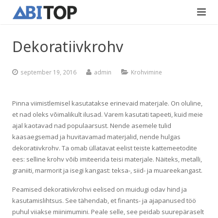
Avaleht
Dekoratiivkrohv
Teenused
september 19, 2016
admin
Krohvimine
Projektid
Viimistlustööd
Kontaktid
Teedeehitus
Pinna viimistlemisel kasutatakse erinevaid materjale. On oluline,
et nad oleks võimalikult ilusad. Varem kasutati tapeeti, kuid meie
Vabad töökohad
ajal kaotavad nad populaarsust. Nende asemele tulid
kaasaegsemad ja huvitavamad materjalid, nende hulgas
Blogi
dekoratiivkrohv. Ta omab üllatavat eelist teiste kattemeetodite
ees: selline krohv võib imiteerida teisi materjale. Näiteks, metalli,
graniiti, marmorit ja isegi kangast: teksa-, siid- ja muareekangast.
Eesti
Peamised dekoratiivkrohvi eelised on muidugi odav hind ja
kasutamislihtsus. See tähendab, et finants- ja ajapanused töö
puhul viiakse miinimumini. Peale selle, see peidab suurepäraselt